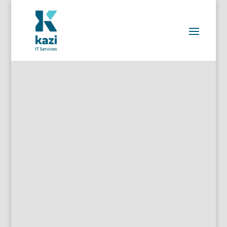
DIMOP Plusz 1.2.6/C-
26 - Digitális
fejlesztés
megvalósítása
IT eszközök, weboldal és szakértői
szolgáltatások akkreditált
beszállítóként