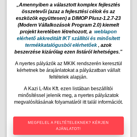
„Amennyiben a választott komplex fejlesztés
összetevői (azaz a fejlesztési célok és az
eszközök
együttesen) a DIMOP Plusz-1.2.7-23
(Modern Vállalkozások Program 2.0) kiemelt
projekt
keretében létrehozott, a
weblapon
elérhető akkreditált IKT szállítói és minősített
termékkatalógusból elérhetőek
, azok
beszerzése
kizárólag ezen listáról lehetséges.”
A nyertes pályázók az MKIK rendszerén keresztül
kérhetnek be árajánlatokat a pályázatban vállalt
feltételek alapján.
A Kazi L-Mix Kft. ezen listában beszállítói
minősítéssel jelenik meg, a nyertes pályázatok
megvalósításának folyamatáról itt talál információt.
MEGFELEL A FELTÉTELEKNEK? KÉRJEN
AJÁNLATOT!