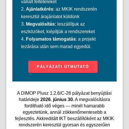
vállalt feltételeket
Ajánlatkérés
: az MKIK rendszerén
keresztül árajánlatot küldünk
Megvalósítás:
leszállítjuk az
eszközöket, kiépítjük a rendszereket
Folyamatos támogatás
: a projekt
lezárása után sem marad egyedül.
PÁLYÁZATI ÚTMUTATÓ
A DIMOP Plusz 1.2.6/C-26 pályázat benyújtási
határideje
2026. június 30.
A megvalósításra
fordítható idő véges — minél hamarabb
egyeztetünk, annál zökkenőmentesebb a
fejlesztés. Akkreditált IKT beszállítóként az MKIK
rendszerén keresztül gyorsan és egyszerűen